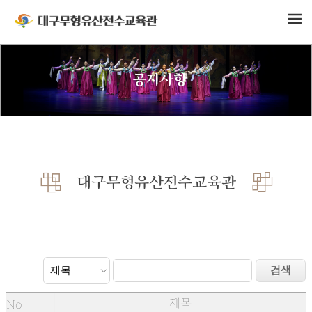
공지사항
대구무형유산전수교육관
제목
No