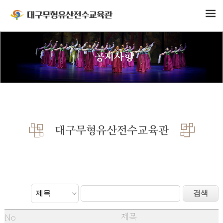
공지사항
대구무형유산전수교육관
제목
No