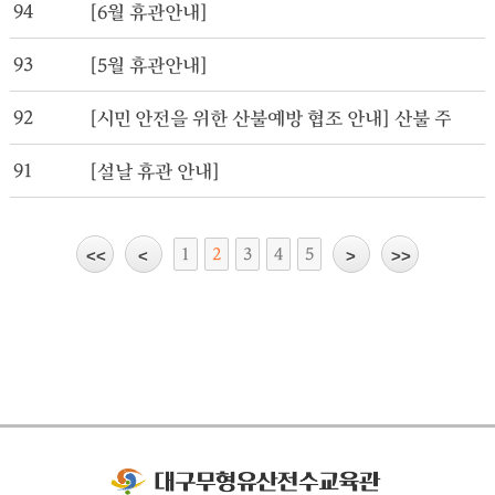
94
[6월 휴관안내]
93
[5월 휴관안내]
92
[시민 안전을 위한 산불예방 협조 안내] 산불 주의 
91
[설날 휴관 안내]
1
2
3
4
5