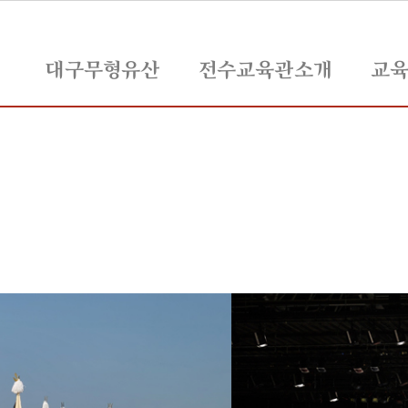
대구무형유산
전수교육관소개
교