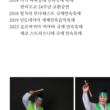
2014
터키 파묵칼레 민속국제 축제
한러수교 24주년 교환공연
2018
헝가리 부다페스트 국제민속축제
2019
인도네시아 세계민족음악축제
2023
슬로바키아 미야바 국제 민속축제
체코 스트라즈니체 국제 민속축제