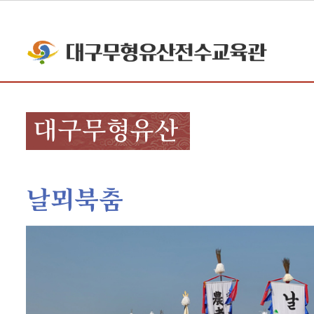
대구무형유산
날뫼북춤