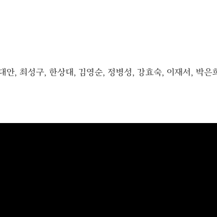
유대안, 최성구, 한상대, 김영순, 정병성, 강효숙, 이재서, 박은희