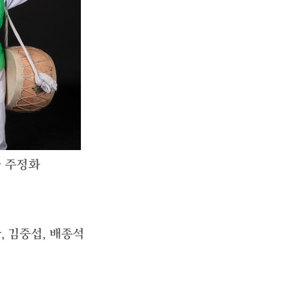
 주정화
, 김중섭, 배종석