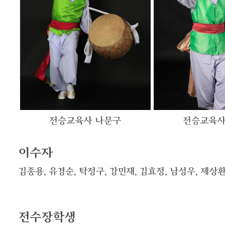
전승교육사 나문구
전승교육사
이수자
김종용, 유경순, 탁정구, 강민재, 김효정, 남성우, 제상환
전수장학생