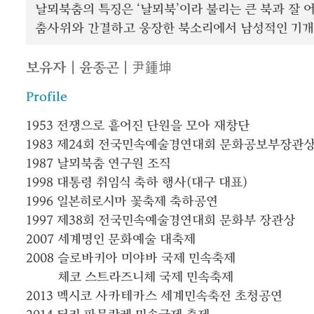
날뫼북춤의 특징은 ‘날뫼북’이라 불리는 큰 북과 잘
춤사위와 간결하고 웅장한 북소리에서 남성적인 기개를
보유자 | 윤종곤 | 尹鍾坤
Profile
1953 전쟁으로 흩어진 단원을 모아 재창단
1983 제24회 전국민속예술경연대회 문화공보부장관상
1987
날뫼북춤 연구원 조직
1998
대통령 취임식 축하 행사(대구 대표)
1996
일본히로시마 꽃축제 축하공연
1997
제38회 전국민속예술경연대회 문화부 장관상
2007
세계명인 문화예술 대축제
2008
슬로바키아 미야바 국제 민속축제
체코 스트라즈니체 국제 민속축제
2013
멕시코 사카테카스 세계민속축전 초청공연