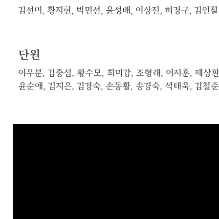
김선미, 황지현, 박민선, 윤성배, 이상전, 허경구, 김인철
단원
이우분, 김중섭, 황수모, 최미강, 조형래, 이지훈, 제상환
윤순애, 김지은, 김경숙, 손동활, 송경숙, 석태욱, 김철준