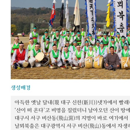
생성배경
아득한 옛날 달내(現 대구 신천(新川))냇가에서 빨래
‘산이 떠 온다’고 비명을 질렀더니 날아오던 산이 땅에
대구시 서구 비산동(飛山洞)의 지명이 바로 여기에서
날뫼북춤은 대구광역시 서구 비산(飛山)동에서 자생해