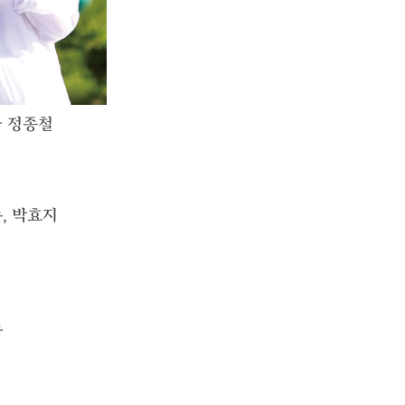
 정종철
주, 박효지
자