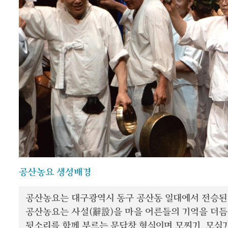
공산농요 생성배경
공산농요는 대구광역시 동구 공산동 일대에서 전승된 
공산농요는 사설(辭設)을 마을 어른들의 기억을 더듬
뒷소리를 함께 부르는 문답창 형식이며 모찌기, 모심