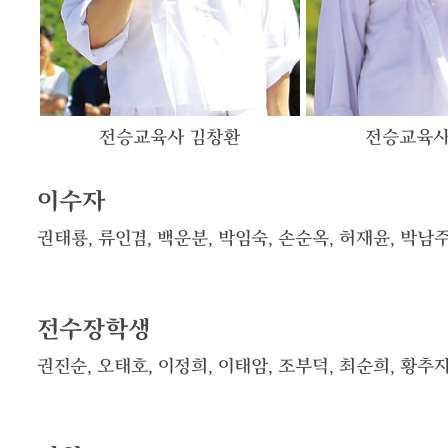
전승교육사 김창환
전승교육사
이수자
권태룡, 류인겸, 백운분, 박임숙, 손순옥, 허재윤, 박남
전수장학생
권진순, 오태호, 이정희, 이태암, 조부덕, 최순희, 황추