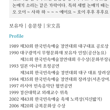
논매기 소리는 같은 가락이다. 특히 세벌 논매기 때는
오 오이 ~ 사하 하 ~ ~ ~ 예이요 ~ 호이 후후 후후
보유자 | 송문창 | 宋文昌
Profile
1989
제30회 한국민속예술 경연대회 대구대표 공로상
1990
대구광역시 무형문화재 보유자 인정(공산농요)
제31회 한국민속예술경연대회 우수상(문화부장
1993
일본 이나미 초청공연
제34회 한국민속예술 경연대회 대구 대표 장려
1994
제35회 한국민속예술 경연대회 장려상(서촌상여
1997
러시아 민속음악단 협연공연
1999
경산대학교 외래교수 위촉
2002
제43회 한국민속예술 축제 노력상(지신밟기)
2006
제20회 금복문화상 수상