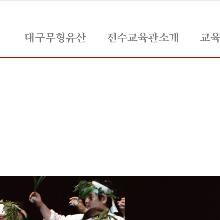
대구무형유산
전수교육관소개
교