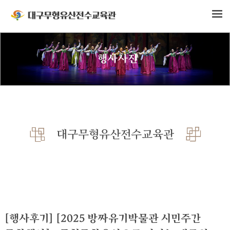
행사사진
대구무형유산전수교육관
[행사후기] [2025 방짜유기박물관 시민주간