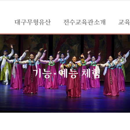
대구무형유산
전수교육관소개
교
기능·예능 체험