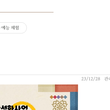
·예능 체험
23/12/28
관