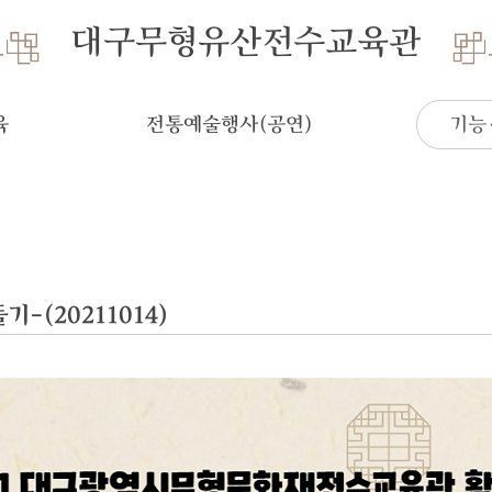
대구무형유산전수교육관
육
전통예술행사(공연)
기능
(20211014)