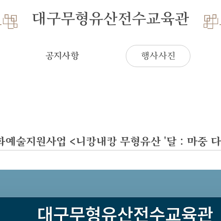
대구무형유산전수교육관
공지사항
행사사진
예술지원사업 <니캉내캉 무형유산 '달 : 마중 다