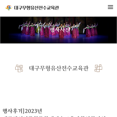
행사사진
대구무형유산전수교육관
행사후기]2023년