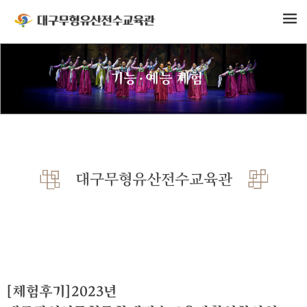
기능·예능 체험
대구무형유산전수교육관
[체험후기]2023년