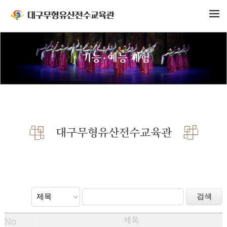
기능·예능 체험
대구무형유산전수교육관
제목
No