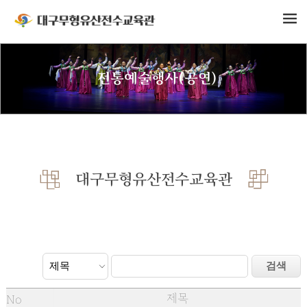
전통예술행사(공연)
대구무형유산전수교육관
제목
No