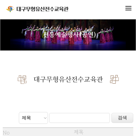
전통예술행사(공연)
대구무형유산전수교육관
제목
No