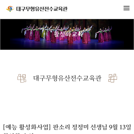
활성화교육
대구무형유산전수교육관
[예능 활성화사업] 판소리 정정미 선생님 9월 13일