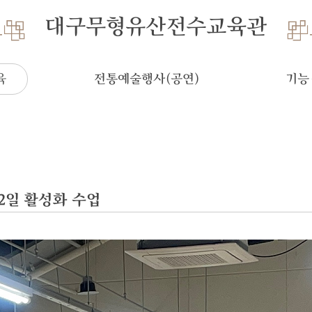
대구무형유산전수교육관
육
전통예술행사(공연)
기능
2일 활성화 수업