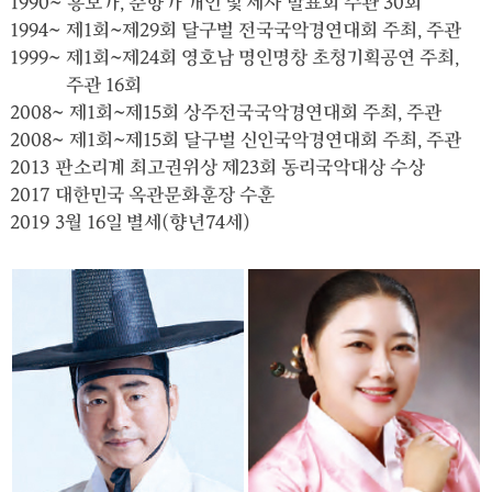
1990~
흥보가, 춘향가 개인 및 제자 발표회 주관 30회
1994~
제1회~제29회 달구벌 전국국악경연대회 주최, 주관
1999~
제1회~제24회 영호남 명인명창 초청기획공연 주최,
주관 16회
2008~
제1회~제15회 상주전국국악경연대회 주최, 주관
2008~
제1회~제15회 달구벌 신인국악경연대회 주최, 주관
2013
판소리계 최고권위상 제23회 동리국악대상 수상
2017
대한민국 옥관문화훈장 수훈
2019
3월 16일 별세(향년74세)