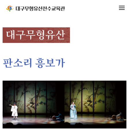
대구무형유산
판소리 흥보가