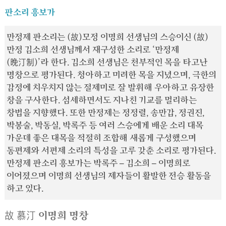
판소리 흥보가
만정제 판소리는 (故)모정 이명희 선생님의 스승이신 (故)
만정 김소희 선생님께서 재구성한 소리로 ‘만정제
(晩汀制)’라 한다. 김소희 선생님은 천부적인 목을 타고난
명창으로 평가된다. 청아하고 미려한 목을 지녔으며, 극한의
감정에 치우치지 않는 절제미로 잘 발휘해 우아하고 유장한
창을 구사한다. 섬세하면서도 지나친 기교를 멀리하는
창법을 지향했다. 또한 만정제는 정정렬, 송만갑, 정권진,
박봉술, 박동실, 박록주 등 여러 스승에게 배운 소리 대목
가운데 좋은 대목을 적절히 조합해 새롭게 구성했으며
동편제와 서편제 소리의 특성을 고루 갖춘 소리로 평가된다.
만정제 판소리 흥보가는 박록주 – 김소희 – 이명희로
이어졌으며 이명희 선생님의 제자들이 활발한 전승 활동을
하고 있다.
故 慕汀 이명희 명창