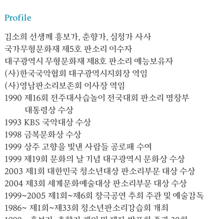
Profile
김소희 선생께 흥보가, 춘향가, 심청가 사사
국가무형문화재 제5호 판소리 이수자
대구광역시 무형문화재 제8호 판소리 예능보유자
(사)한국국악협회 대구광역시지회장 역임
(사)영남판소리보존회 이사장 역임
1990
제16회 전주대사습놀이 전국대회 판소리 명창부
대통령상 수상
1993
KBS 국악대상 수상
1998
금복문화상 수상
1999
상주 고향을 빛낸 사람들 공로패 수여
1999
제19회 문화의 날 기념 대구광역시 문화상 수상
2003
제1회 대한민국 청소년대상 판소리부문 대상 수상
2004
제3회 세계문화예술대상 판소리부문 대상 수상
1999~2005
제1회~제6회 창극공연 추최 주관 및 예술감독
1986~
제1회~제33회 청소년판소리강습회 개최