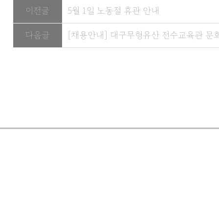
이전글
5월 1일 노동절 휴관 안내
다음글
[채용안내] 대구무형유산 전수교육관 문화