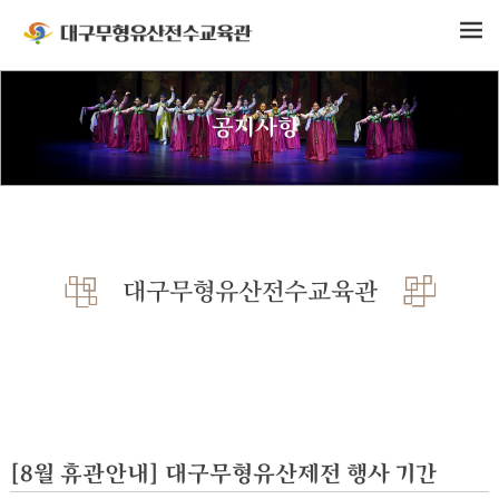
공지사항
대구무형유산전수교육관
[8월 휴관안내] 대구무형유산제전 행사 기간