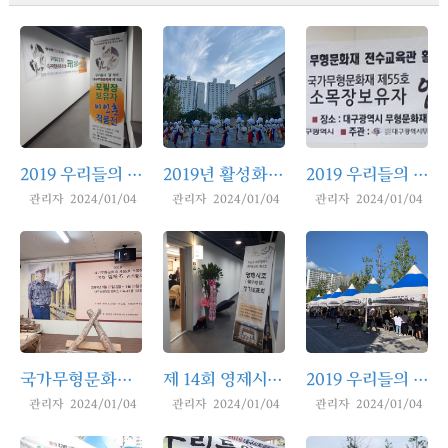
2019 우리들의 얼 레리 - <모필장> 보유자 이인훈 작품전&체험
2019년 활성화사업 우리들의 얼 레리 -욱수농악 체험 및 공연
2019 우리들의 얼 레리 - <소목장> 보유자 엄태조 작품전
관리자 2024/01/04
관리자 2024/01/04
관리자 2024/01/04
국가무형문화재 제55호 소목장 보유자 엄태조 공개행사
제 14회 영제시조 정기 발표회
2019 우리들의 얼 레리 -추석맞이 전통체험 및 풍물 한마당(날뫼북춤)
관리자 2024/01/04
관리자 2024/01/04
관리자 2024/01/04