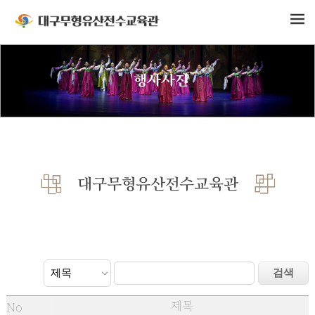
행사사진
대구무형유산전수교육관
제목
No